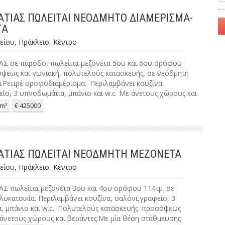
ΤΙΑΣ ΠΩΛΕΙΤΑΙ ΝΕΟΔΜΗΤΟ ΔΙΑΜΕΡΙΣΜΑ-
ΤΑ
είου, Ηράκλειο, Κέντρο
 σε πάροδο, πωλείται μεζονέτα 5ου και 6ου ορόφου
όψεως και γωνιακή, πολυτελούς κατασκευής, σε νεόδμητη
.Ρετιρέ οροφοδιαμέρισμα.. Περιλαμβάνει κουζίνα,
ίο, 3 υπνοδωμάτια, μπάνιο και w.c. Με άνετους χώρους και
τμ..Διαθέτει μία θέση στάθμευσης στην πυλωτή και
m²
€ 425000
μ. στο υπόγειο,συναγερμό , ενεργειακά κουφώματα,
, υγρομόνωση στην ταράτσα, κεραία, πόρτα ασφαλείας.
ομη θέρμανση με ατομική αντλία θερμότητας fan coil s για
μανση. Τα διαμερίσματα είναι ΠΕΑ Α+. Η δομή του κτιρίου
ΤΙΑΣ ΠΩΛΕΙΤΑΙ ΝΕΟΔΜΗΤΗ ΜΕΖΟΝΕΤΑ
από Υπόγειο με χρήση αποθήκες – μηχανοστάσια, ισόγειο
χρήση θέσεις στάθμευσης, ακάλυπτους χώρους και τα
είου, Ηράκλειο, Κέντρο
-μεζονέτες. Μπορούν ακόμα να γίνουν αλλαγές στα σχέδια.
 ένα χρόνο. Τιμή πώλησης 425.000 ευρώ.
 πωλείται μεζονέτα 3ου και 4ου ορόφου 114τμ. σε
υκατοικία. Περιλαμβάνει κουζίνα, σαλόνι,γραφείο, 3
, μπάνιο και w.c.. Πολυτελούς κατασκευής. προσόψεως
 άνετους χώρους και βεράντες.Με μία θέση στάθμευσης