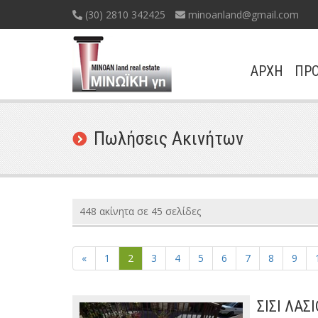
(30) 2810 342425
minoanland@gmail.com
ΑΡΧΗ
ΠΡΟ
Πωλήσεις Ακινήτων
448 ακίνητα σε 45 σελίδες
«
1
2
3
4
5
6
7
8
9
ΣΙΣΙ ΛΑΣ