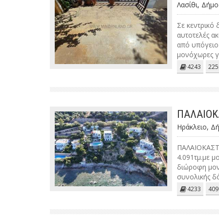
Λασίθι, Δήμο
Σε κεντρικό 
αυτοτελές ακ
από υπόγειο 
μονόχωρες γκ
ακίνητο χρήζ
4243
225
με τουριστικ
ΠΑΛΑΙΟΚ
Ηράκλειο, Δ
ΠΑΛΑΙΟΚΑΣΤΡ
4.091τμ.με μ
διώροφη μονο
συνολικής δό
ισχύει έως τ
4233
409