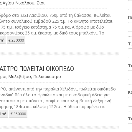
ς Αγίου Νικολάου, Σίσι
δρόμο στο ΣΙΣΙ Λασιθίου, 750μ από τη θάλασσα, πωλείται
Π
ίνητο συνολικού εμβαδού 225 τ.μ. Το ακίνητο αποτελείται
75 τ.μ., ισόγειο κατάστημα 75 τ.μ. και Α΄ όροφο με δύο
αρσονιέρες 35 τ.μ. έκαστη, με δικό τους μπαλκόνι. Το
ει πλήρους ανακαίνισης και είναι κατάλληλο για επένδυση
m²
€ 230000
Τ.
ή ή μακροχρόνια εκμετάλλευση.
Τ
ΑΣΤΡΟ ΠΩΛΕΙΤΑΙ ΟΙΚΟΠΕΔΟ
ήμος Μαλεβιζίου, Παλαιόκαστρο
Ο, απέναντι από την παραλία Χελιδόνι, πωλείται οικόπεδο
Κ
οναδική θέα όλο το Ηράκλειο και με οικοδομική άδεια για
κατοικία με υπόγειο , σοφίτα και κολυμβητική δεξαμενή
μησης 184τμ και κάλυψη 152τμ . Η άδεια παραμένει σε
α τέλη του 2029
1m²
€ 350000
Τ