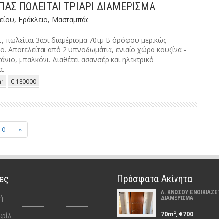
ΑΣ ΠΩΛΕΙΤΑΙ ΤΡΙΑΡΙ ΔΙΑΜΕΡΙΣΜΑ
είου, Ηράκλειο, Μασταμπάς
πωλείται 3άρι διαμέρισμα 70τμ Β ΄ορόφου μερικώς
ο. Αποτελείται από 2 υπνοδωμάτια, ενιαίο χώρο κουζίνα -
πάνιο, μπαλκόνι. Διαθέτει ασανσέρ και ηλεκτρικό
α.
²
€ 180000
10
»
ες
Πρόσφατα Ακίνητα
Λ. ΚΝΩΣΟΥ ΕΝΟΙΚΙΑΖΕΤ
ή
ΔΙΑΜΕΡΙΣΜΑ
70m², €700
φίλ