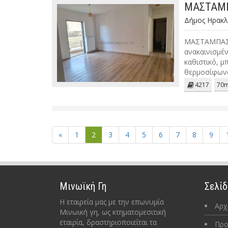
ΜΑΣΤΑΜΠ
Δήμος Ηρακλ
ΜΑΣΤΑΜΠΑΣ, 
ανακαινισμέν
καθιστικό, μ
θερμοσίφων
4217
70m
«
1
2
3
4
5
6
7
8
9
Μινωϊκή Γη
Σελίδ
Η εταιρεία μας με την επωνυμία
Αρχ
Μινωική γη, ως κτηματομεσιτική
εταιρία, δραστηριοποιείται τα
Προ