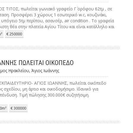
Σ ΤΙΤΟΣ, πωλείται γωνιακό γραφείο Γ΄ ορόφου 62τμ , σε
ταση. Προσφέρει 3 χώρους 1 εσωτερικό w.c, κουζινάκι,
υπόγειο 5τμ περίπου, ασανσέρ, air condition . Το γραφεία
ιστη θέα στην πλατεία Αγίου Τίτου και είναι κατάλληλο και
ή Airbnb.
²
€ 250000
ΩΑΝΝΗΣ ΠΩΛΕΙΤΑΙ ΟΙΚΟΠΕΔΟ
μος Ηρακλείου, Άγιος Ιωάννης
ΚΠΑΙΔΕΥΤΗΡΙΟ- ΑΓΙΟΣ ΙΩΑΝΝΗΣ, πωλείται οικόπεδο
τός σχεδίου, μη άρτιο και οικοδομήσιμο. Ιδανικό για
πένδυση. Τιμή πώλησης 300.000€ συζητήσιμη.
0m²
€ 300000