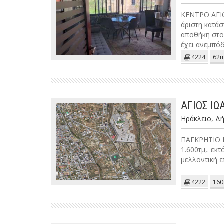
ΚΕΝΤΡΟ ΑΓΙΟ
άριστη κατάσ
αποθήκη στο 
έχει ανεμπόδ
για μετατροπ
4224
62m
ΑΓΙΟΣ Ι
Ηράκλειο, Δή
ΠΑΓΚΡΗΤΙΟ Ε
1.600τμ,. εκ
μελλοντική ε
4222
160